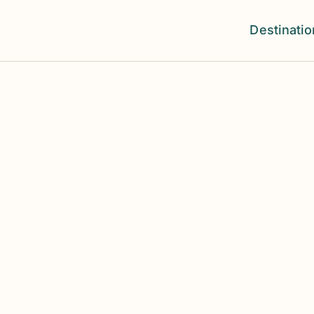
Destinati
ement
les Pyrénées-Orientales dépend de trois paramètres :
le, plaine du Roussillon, montagne), votre budget et