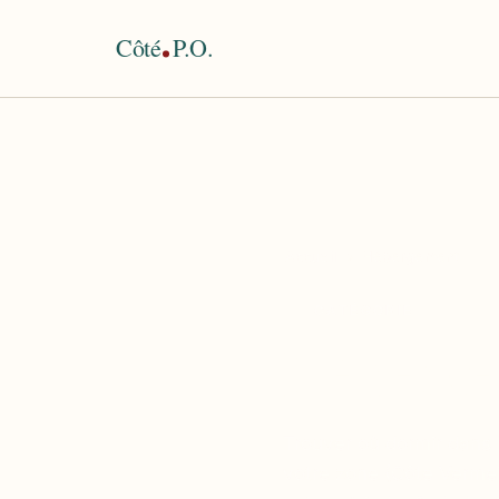
Côté
P.O.
Accueil
›
Hébergement
CATÉGORIE
Héberg
Trouver où dormir dans 
votre zone (Côte Vermeil