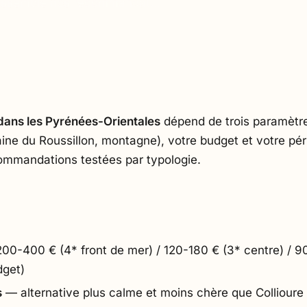
 rassemble nos recommandat…
dans les Pyrénées-Orientales
dépend de trois paramètre
aine du Roussillon, montagne), votre budget et votre pé
ommandations testées par typologie.
0-400 € (4* front de mer) / 120-180 € (3* centre) / 90-
dget)
s
— alternative plus calme et moins chère que Collioure