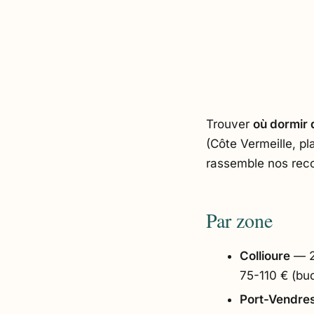
votre période. Ce hub
Trouver
où dormir 
(Côte Vermeille, pl
rassemble nos rec
Par zone
Collioure
— 20
75-110 € (bu
Port-Vendre