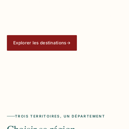
Côté P.O. — guide voyage indépendant des
Pyrénées-Orientales : Collioure, Côte Vermeille,
Roussillon, Conflent. Itinéraires vérifiés et recoupés,
recommandations honnêtes, sans fard touristique.
Explorer les destinations
→
Préparer mon séjour
TROIS TERRITOIRES, UN DÉPARTEMENT
Choisir sa région