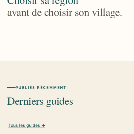
avant de choisir son village.
COLLIOURE · BANYULS · CERBÈRE
Côte Vermeille
PERPIGNAN · VIGNOBLES · ÉTANGS
→
Plaine du Roussillon
VILLEFRANCHE · CANIGÓ · FONT-ROMEU
→
Conflent · Cerdagne
→
PUBLIÉS RÉCEMMENT
Derniers guides
Tous les guides →