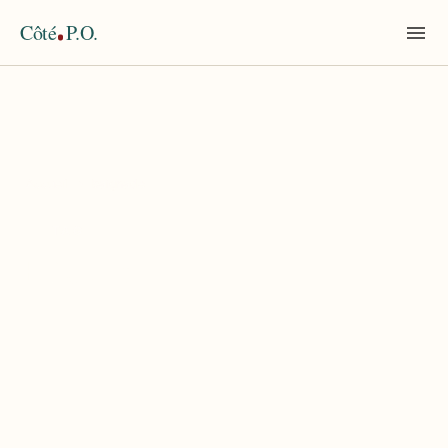
Côté
P.O.
Accueil
›
baignade
TAG
baignade