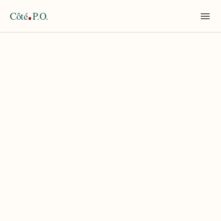
Côté
P.O.
Accueil
›
chronique
TAG
chronique