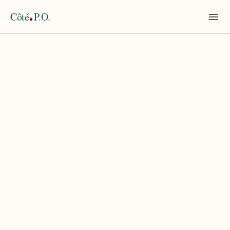
Côté
P.O.
Accueil
›
Costa Brava
TAG
Costa Brava