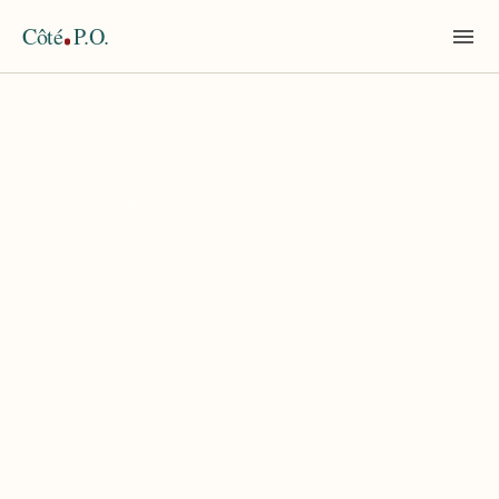
Côté
P.O.
Accueil
›
écotourisme
TAG
écotourisme