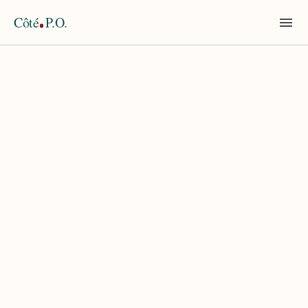
Côté
P.O.
Accueil
›
Maillol
TAG
Maillol