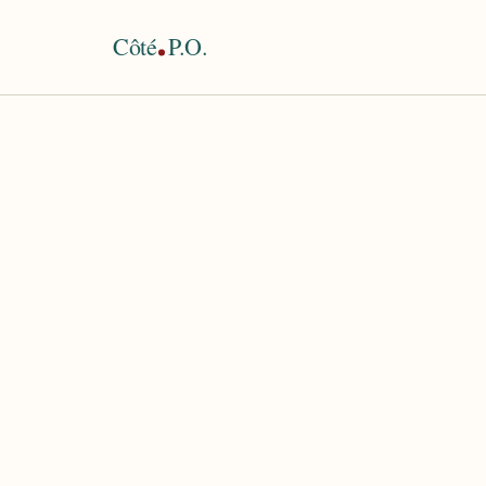
Côté
P.O.
Accueil
›
plage
TAG
plage