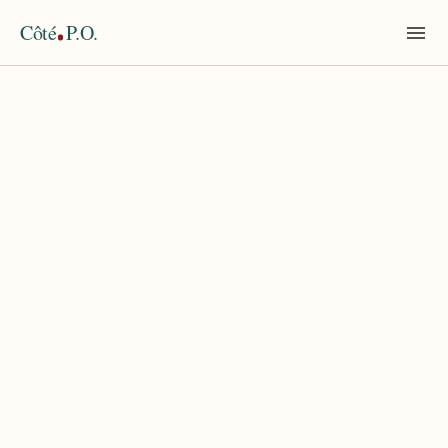
Côté
P.O.
Accueil
›
sentier sous-marin
TAG
sentier sous-marin