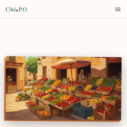
Côté
P.O.
Accueil
›
Destinations
›
Plaine du Roussillon
›
Marché d’Argelès-sur-Mer : jours, horaires et marché nocturne
(2026)