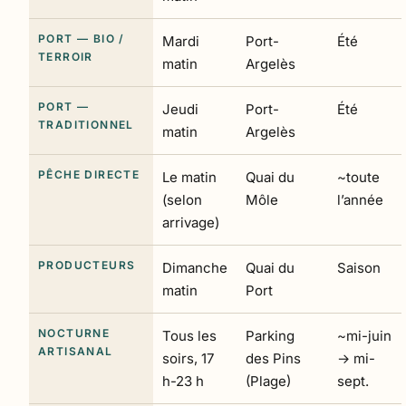
PORT — BIO /
Mardi
Port-
Été
TERROIR
matin
Argelès
PORT —
Jeudi
Port-
Été
TRADITIONNEL
matin
Argelès
PÊCHE DIRECTE
Le matin
Quai du
~toute
(selon
Môle
l’année
arrivage)
PRODUCTEURS
Dimanche
Quai du
Saison
matin
Port
NOCTURNE
Tous les
Parking
~mi-juin
ARTISANAL
soirs, 17
des Pins
→ mi-
h-23 h
(Plage)
sept.