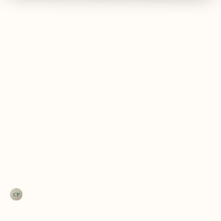
PLAINE DU ROUSSILLON
Marché
d’Argelès-sur-Mer
: jours, horaires et
marché nocturne
(2026)
Le marché d'Argelès-sur-Mer : mercredi et samedi
matin au village, marchés de plage et de port en été,
marché nocturne tous les soirs à Port-Argelès. Jours,
horaires, produits catalans et conseils.
Par La Rédaction
26 juin 2026
5 min