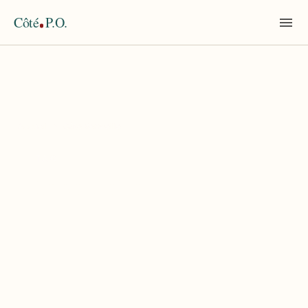
Côté
P.O.
Accueil
›
Côte Vermeille
TAG
Côte Vermeille