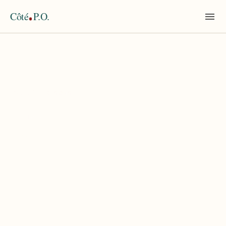
Côté
P.O.
Accueil
›
bon plan
TAG
bon plan