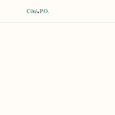
Côté
P.O.
Accueil
›
La Littorine
TAG
La Litto