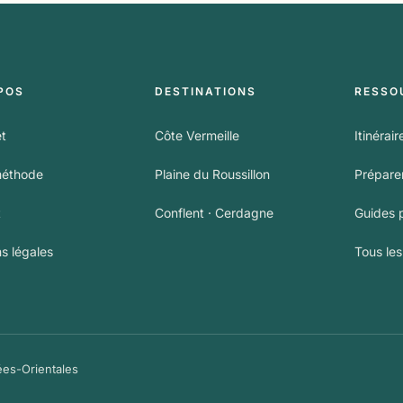
POS
DESTINATIONS
RESSO
et
Côte Vermeille
Itinérair
méthode
Plaine du Roussillon
Préparer
t
Conflent · Cerdagne
Guides 
s légales
Tous le
es-Orientales